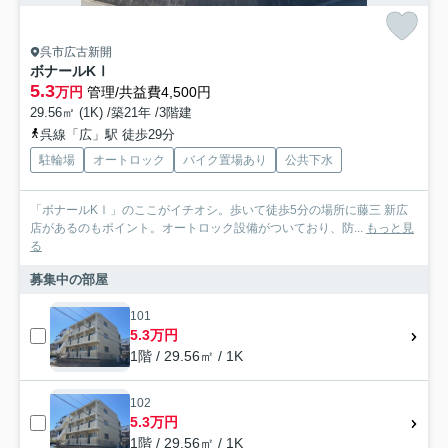
呉市広古新開
ボナールKⅠ
5.3
万円
管理/共益費4,500円
29.56㎡ (1K) /築21年 /3階建
呉線「広」駅 徒歩29分
駐輪場
オートロック
バイク置場あり
公共下水
「ボナールKⅠ」のここがイチオシ。歩いて徒歩5分の場所に藤三 新広
店があるのもポイント。オートロック設備がついており、防...
もっと見
る
募集中の部屋
101
5.3万円
1階 / 29.56㎡ / 1K
102
5.3万円
1階 / 29.56㎡ / 1K