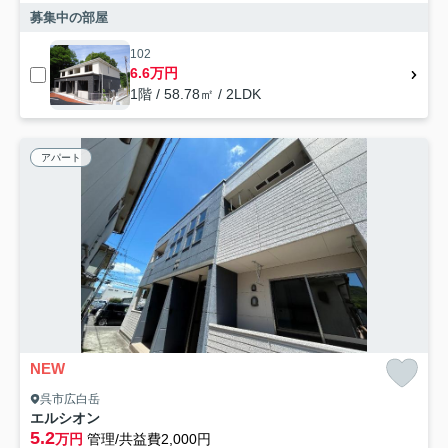
募集中の部屋
102
6.6万円
1階 / 58.78㎡ / 2LDK
アパート
NEW
呉市広白岳
エルシオン
5.2
万円
管理/共益費2,000円