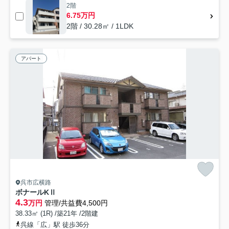
2階
6.75万円
2階 / 30.28㎡ / 1LDK
アパート
呉市広横路
ボナールKⅡ
4.3
万円
管理/共益費4,500円
38.33㎡ (1R) /築21年 /2階建
呉線「広」駅 徒歩36分