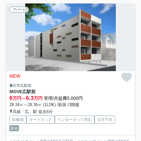
アパート
NEW
呉市広駅前
MOVE広駅前
6
6.3
万円～
万円
管理/共益費5,000円
28.34㎡～28.36㎡ (1LDK) /新築 /3階建
呉線「広」駅 徒歩6分
駐輪場
オートロック
インターネット対応
公共下水
新築