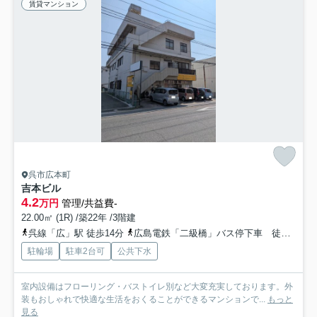
賃貸マンション
呉市広本町
吉本ビル
4.2
万円
管理/共益費-
22.00㎡ (1R) /築22年 /3階建
呉線「広」駅 徒歩14分
広島電鉄「二級橋」バス停下車 徒歩3分
駐輪場
駐車2台可
公共下水
室内設備はフローリング・バストイレ別など大変充実しております。外
装もおしゃれで快適な生活をおくることができるマンションで...
もっと
見る