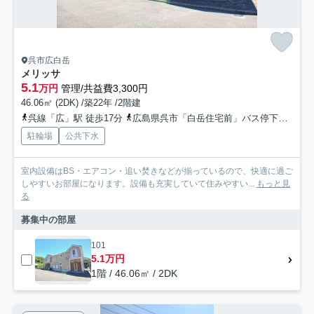
呉市広白岳
メリッサ
5.1
万円
管理/共益費3,300円
46.06㎡ (2DK) /築22年 /2階建
呉線「広」駅 徒歩17分
広島県呉市「白岳住宅前」バス停下車 徒歩2分
駐輪場
公共下水
室内設備はBS・エアコン・追い焚きなどが揃っているので、快適に過ご
しやすいお部屋になります。設備も充実していて住みやすい...
もっと見
る
募集中の部屋
101
5.1万円
1階 / 46.06㎡ / 2DK