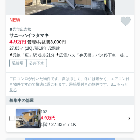
NEW
呉市広吉松
サニーハイツタマキ
4.9
万円
管理/共益費3,000円
27.83㎡ (1K) /築19年 /2階建
呉線「広」駅 徒歩21分
広電バス「弁天橋」バス停下車 徒歩4分
駐輪場
公共下水
二口コンロが付いた物件です。夏は涼しく、冬には暖かく、エアコン付
き物件ですので快適に過ごせます。駐輪場付きの物件です。B...
もっと
見る
募集中の部屋
102
4.9万円
1階 / 27.83㎡ / 1K