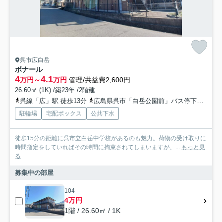
呉市広白岳
ボナール
4
4.1
万円～
万円
管理/共益費2,600円
26.60㎡ (1K) /築23年 /2階建
呉線「広」駅 徒歩13分
広島県呉市「白岳公園前」バス停下車 徒歩4分
駐輪場
宅配ボックス
公共下水
徒歩15分の距離に呉市立白岳中学校があるのも魅力。荷物の受け取りに
時間指定をしていればその時間に拘束されてしまいますが、...
もっと見
る
募集中の部屋
104
4万円
1階 / 26.60㎡ / 1K