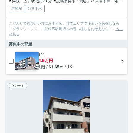
呉線「広」駅 徒歩10分
広島県呉市「両谷」バス停下車 徒歩4分
駐輪場
公共下水
こだわりで選びたい方におすすめ。呉市エリアで住まいをお探しなら
「グランツ・フジ」。呉線広駅周辺への引っ越しをお考えなら「...
もっ
と見る
募集中の部屋
101
4.5万円
1階 / 31.65㎡ / 1K
アパート