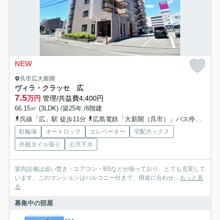
NEW
呉市広大新開
ヴィラ・クラッセ 広
7.5
万円
管理/共益費4,400円
66.15㎡ (3LDK) /築25年 /6階建
呉線「広」駅 徒歩11分
広島電鉄「大新開（呉市）」バス停下車 徒歩3分
駐輪場
オートロック
エレベーター
宅配ボックス
外観タイル張り
公共下水
室内設備は追い焚き・エアコン・BSなどが揃っており、とても充実して
います。このマンションはバルコニー付きで、用途に合わせ...
もっと見
る
募集中の部屋