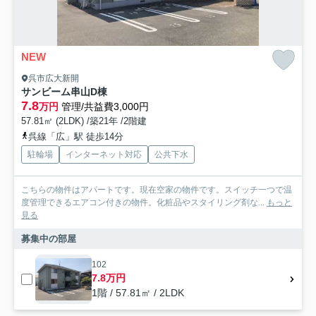
NEW
呉市広大新開
サンビーム串山D棟
7.8
万円
管理/共益費3,000円
57.81㎡ (2LDK) /築21年 /2階建
呉線「広」駅 徒歩14分
駐輪場
インターネット対応
公共下水
こちらの物件はアパートです。現在空家の物件です。スイッチ一つで温
度管理できるエアコン付きの物件。化粧品やスタイリング剤な...
もっと
見る
募集中の部屋
102
7.8万円
1階 / 57.81㎡ / 2LDK