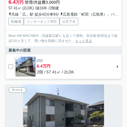
6.4
万円
管理/共益費3,000円
57.41㎡ (2LDK) /築16年 /2階建
呉線「広」駅 徒歩42分車9分
広島電鉄「町田（広島県）」バス停下車 徒歩1分
駐輪場
インターネット対応
公共下水
Bear Hill MACHIDA：呉線新広駅にも近くて便利。笹兵衛 町田店まで徒
歩2分と近くて、買い物を気軽に済ませた...
もっと見る
募集中の部屋
202
6.4万円
2階 / 57.41㎡ / 2LDK
アパート