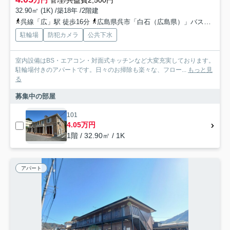
万円
管理/共益費2,500円
32.90㎡ (1K) /築18年 /2階建
呉線「広」駅 徒歩16分
広島県呉市「白石（広島県）」バス停下車 徒歩3分
駐輪場
防犯カメラ
公共下水
室内設備はBS・エアコン・対面式キッチンなど大変充実しております。
駐輪場付きのアパートです。日々のお掃除も楽々な、フロー...
もっと見
る
募集中の部屋
101
4.05万円
1階 / 32.90㎡ / 1K
アパート