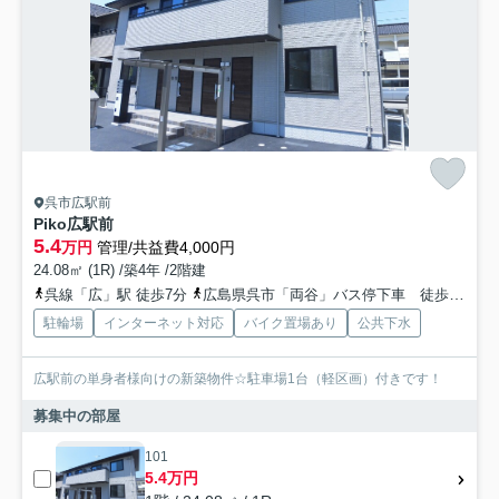
呉市広駅前
Piko広駅前
5.4
万円
管理/共益費4,000円
24.08㎡ (1R) /築4年 /2階建
呉線「広」駅 徒歩7分
広島県呉市「両谷」バス停下車 徒歩3分
駐輪場
インターネット対応
バイク置場あり
公共下水
広駅前の単身者様向けの新築物件☆駐車場1台（軽区画）付きです！
募集中の部屋
101
5.4万円