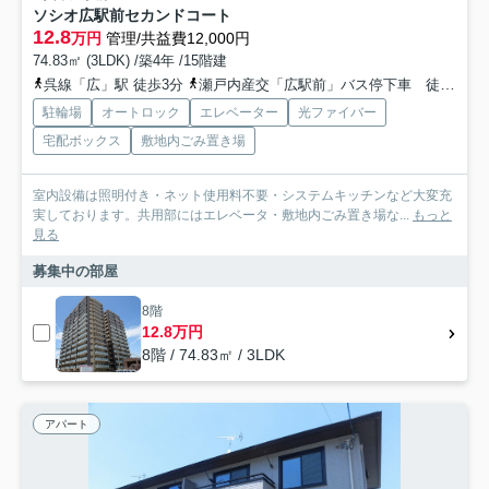
ソシオ広駅前セカンドコート
12.8
万円
管理/共益費12,000円
74.83㎡ (3LDK) /築4年 /15階建
呉線「広」駅 徒歩3分
瀬戸内産交「広駅前」バス停下車 徒歩4分
駐輪場
オートロック
エレベーター
光ファイバー
宅配ボックス
敷地内ごみ置き場
室内設備は照明付き・ネット使用料不要・システムキッチンなど大変充
実しております。共用部にはエレベータ・敷地内ごみ置き場な...
もっと
見る
募集中の部屋
8階
12.8万円
8階 / 74.83㎡ / 3LDK
アパート