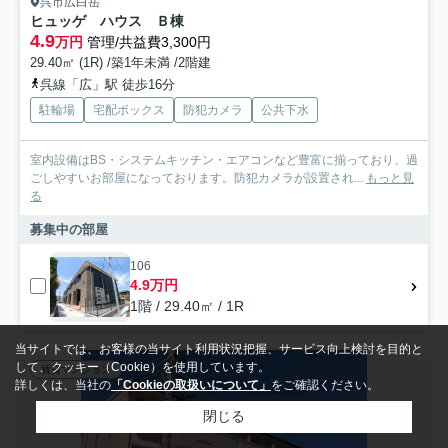
呉市広白岳
ヒュッゲ ハウス Ｂ棟
4.9
万円
管理/共益費3,300円
29.40㎡ (1R) /築1年未満 /2階建
呉線「広」駅 徒歩16分
駐輪場
宅配ボックス
防犯カメラ
公共下水
室内設備はBS・システムキッチン・エアコンなど豊富に揃っており、過
ごしやすいお部屋になっております。防犯カメラが設置され...
もっと見
る
募集中の部屋
106
4.9万円
1階 / 29.40㎡ / 1R
当サイトでは、お客様の当サイト利用状況把握、サービス向上検討を目的と
して、クッキー（Cookie）を使用しています。
賃貸マンション
詳しくは、当社の
「Cookieの取扱いについて」
をご確認ください。
閉じる