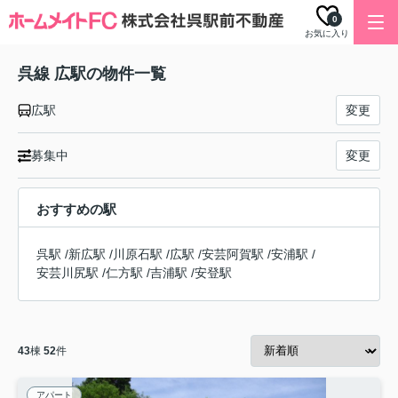
0
お気に入り
呉線 広駅の物件一覧
広駅
変更
募集中
変更
おすすめの駅
呉駅
/
新広駅
/
川原石駅
/
広駅
/
安芸阿賀駅
/
安浦駅
/
安芸川尻駅
/
仁方駅
/
吉浦駅
/
安登駅
43
棟
52
件
アパート