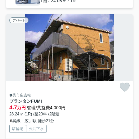
1階 / 24.08㎡ / 1R
アパート
呉市広吉松
プランタンFUMI
4.7
万円
管理/共益費4,000円
28.24㎡ (1R) /築20年 /2階建
呉線「広」駅 徒歩21分
駐輪場
公共下水