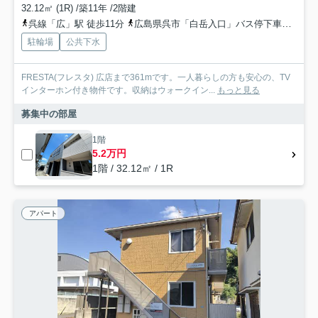
32.12㎡ (1R) /築11年 /2階建
呉線「広」駅 徒歩11分
広島県呉市「白岳入口」バス停下車 徒歩2分
駐輪場
公共下水
FRESTA(フレスタ) 広店まで361mです。一人暮らしの方も安心の、TV
インターホン付き物件です。収納はウォークイン...
もっと見る
募集中の部屋
1階
5.2万円
1階 / 32.12㎡ / 1R
アパート