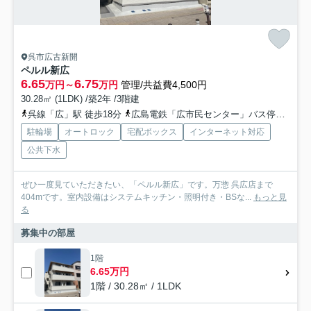
呉市広古新開
ペルル新広
6.65
6.75
万円～
万円
管理/共益費4,500円
30.28㎡ (1LDK) /築2年 /3階建
呉線「広」駅 徒歩18分
広島電鉄「広市民センター」バス停下車 徒歩1分
駐輪場
オートロック
宅配ボックス
インターネット対応
公共下水
ぜひ一度見ていただきたい、「ペルル新広」です。万惣 呉広店まで
404mです。室内設備はシステムキッチン・照明付き・BSな...
もっと見
る
募集中の部屋
1階
6.65万円
1階 / 30.28㎡ / 1LDK