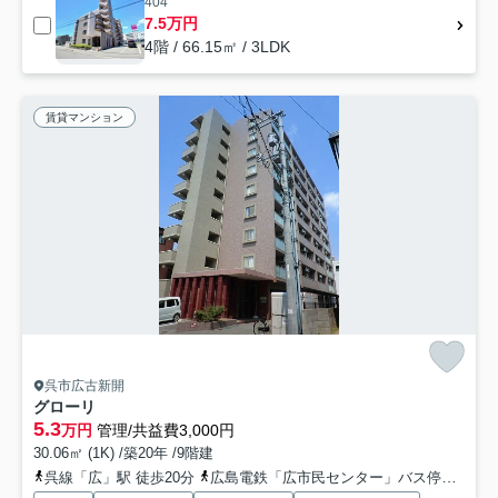
404
7.5万円
4階 / 66.15㎡ / 3LDK
賃貸マンション
呉市広古新開
グローリ
5.3
万円
管理/共益費3,000円
30.06㎡ (1K) /築20年 /9階建
呉線「広」駅 徒歩20分
広島電鉄「広市民センター」バス停下車 徒歩2分