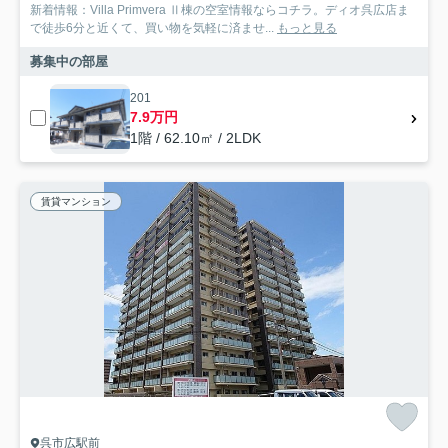
新着情報：Villa Primvera Ⅱ棟の空室情報ならコチラ。ディオ呉広店ま
で徒歩6分と近くて、買い物を気軽に済ませ...
もっと見る
募集中の部屋
201
7.9万円
1階 / 62.10㎡ / 2LDK
賃貸マンション
呉市広駅前