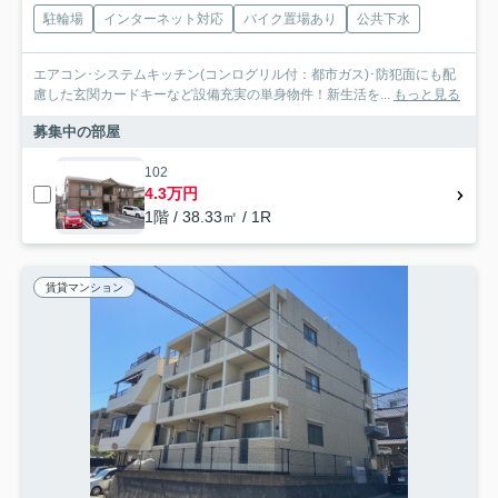
駐輪場
インターネット対応
バイク置場あり
公共下水
エアコン･システムキッチン(コンログリル付：都市ガス)･防犯面にも配
慮した玄関カードキーなど設備充実の単身物件！新生活を...
もっと見る
募集中の部屋
102
4.3万円
1階 / 38.33㎡ / 1R
賃貸マンション