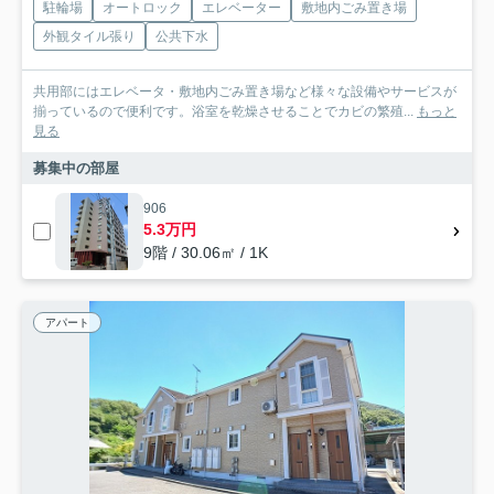
駐輪場
オートロック
エレベーター
敷地内ごみ置き場
外観タイル張り
公共下水
共用部にはエレベータ・敷地内ごみ置き場など様々な設備やサービスが
揃っているので便利です。浴室を乾燥させることでカビの繁殖...
もっと
見る
募集中の部屋
906
5.3万円
9階 / 30.06㎡ / 1K
アパート