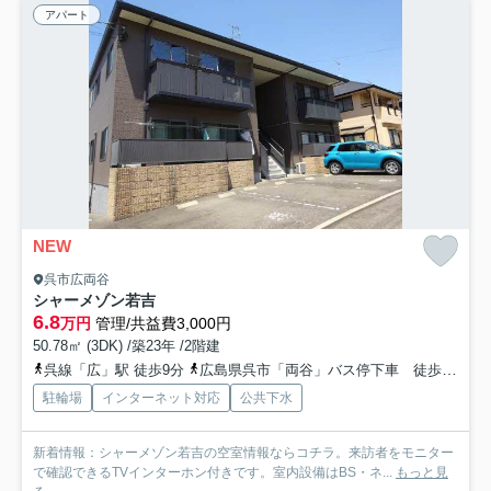
アパート
NEW
呉市広両谷
シャーメゾン若吉
6.8
万円
管理/共益費3,000円
50.78㎡ (3DK) /築23年 /2階建
呉線「広」駅 徒歩9分
広島県呉市「両谷」バス停下車 徒歩3分
駐輪場
インターネット対応
公共下水
新着情報：シャーメゾン若吉の空室情報ならコチラ。来訪者をモニター
で確認できるTVインターホン付きです。室内設備はBS・ネ...
もっと見