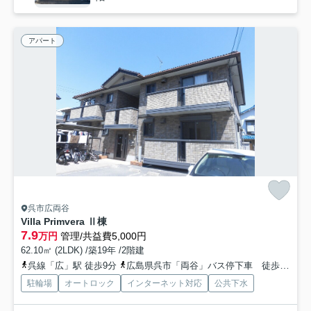
アパート
呉市広両谷
Villa Primvera Ⅱ棟
7.9
万円
管理/共益費5,000円
62.10㎡ (2LDK) /築19年 /2階建
呉線「広」駅 徒歩9分
広島県呉市「両谷」バス停下車 徒歩2分
駐輪場
オートロック
インターネット対応
公共下水