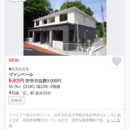
NEW
呉市広白岳
ヴァンベール
6.6
万円
管理/共益費3,000円
58.78㎡ (2LDK) /築13年 /2階建
呉線「広」駅 徒歩22分
駐輪場
ファミリー向けのポイント、呉市立白岳小学校が徒歩26分のところにあ
ります。浴室乾燥機が付いているので、浴室を暖房機能で温...
もっと見
る