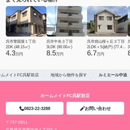
呉市警固屋１丁目
呉市中央３丁目
呉市焼山桜ヶ丘３丁目
2DK (48.15㎡)
3LDK (90.00㎡)
2LDK＋S(納戸) (77.40㎡)
3
4.3
8.5
6.7
万円
万円
万円
ムメイトFC呉駅前店
地域から物件を探す
ルミエール中迫
ホームメイトFC呉駅前店
0823-22-3288
お問い合わせ
〒737-0811
広島県呉市西中央１丁目6-2