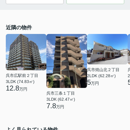
近隣の物件
呉市焼山北２丁目
呉市広駅前２丁目
2LDK (62.28㎡)
2
5
3LDK (74.83㎡)
万円
12.8
万円
呉市三条１丁目
3LDK (62.47㎡)
7.8
万円
よく見られている物件