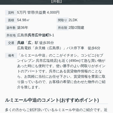
【外観】
5万円 管理/共益費 4,000円
賃料
54.98㎡
2LDK
面積
間取り
築36年
2階/2階建
築年数
所在階
広島県
呉市
広中迫町
9-1
所在地
呉線
「
広
」駅 徒歩35分
交通
広島電鉄「弁天橋（広島県）」バス停下車 徒歩6分
「ルミエール中迫」のここがイチオシ。コンビニ(セブ
備考
ンイレブン 呉市広塩焼店)も近く(490m)て急な買い物が
あった時にも便利です。使い勝手のよい間取りがポイン
トのアパートです。呉市にある賃貸物件情報のことな
ら、お気軽に当社にお任せ下さい。賃貸情報を豊富に取
り扱っているので、お客様の希望に合わせた物件のご紹
介を致します。
ルミエール中迫のコメント(おすすめポイント)
多くの方からご好評頂いているルミエール中迫のご紹介です。近