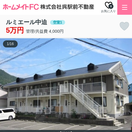
0
お気に入り
ルミエール中迫
空室1
5万円
管理/共益費 4,000円
1
/
16