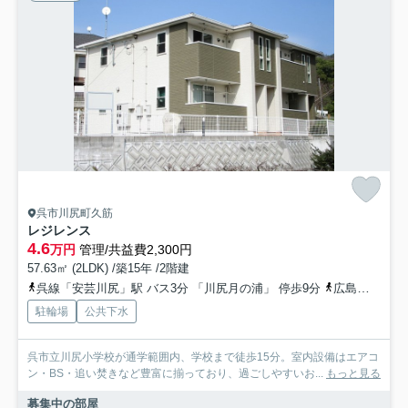
呉市川尻町久筋
レジレンス
4.6
万円
管理/共益費2,300円
57.63㎡ (2LDK) /築15年 /2階建
呉線「安芸川尻」駅 バス3分 「川尻月の浦」 停歩9分
広島県呉市「月の浦（広島県）」バス停下車 徒歩10分
駐輪場
公共下水
呉市立川尻小学校が通学範囲内、学校まで徒歩15分。室内設備はエアコ
ン・BS・追い焚きなど豊富に揃っており、過ごしやすいお...
もっと見る
募集中の部屋