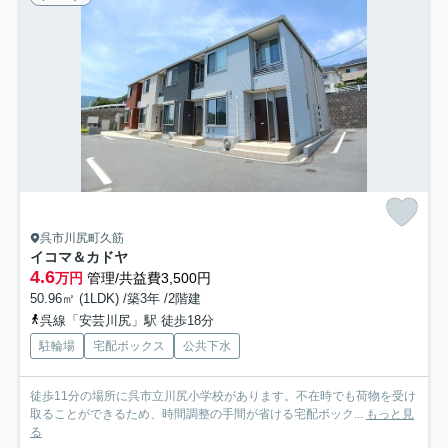
呉市川尻町久筋
イコマ＆カドヤ
4.6
万円
管理/共益費3,500円
50.96㎡ (1LDK) /築3年 /2階建
呉線「安芸川尻」駅 徒歩18分
駐輪場
宅配ボックス
公共下水
徒歩11分の場所に呉市立川尻小学校があります。不在時でも荷物を受け
取ることができるため、時間調整の手間が省ける宅配ボック...
もっと見
る