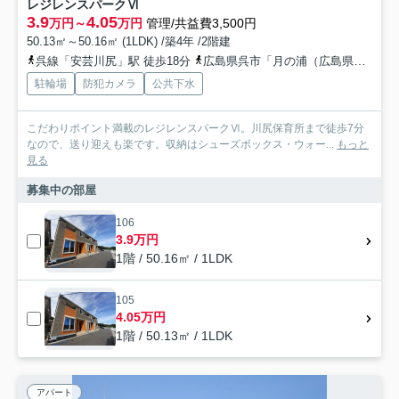
レジレンスパークⅥ
3.9
4.05
万円～
万円
管理/共益費3,500円
50.13㎡～50.16㎡ (1LDK) /築4年 /2階建
呉線「安芸川尻」駅 徒歩18分
広島県呉市「月の浦（広島県）」バス停下車 徒歩10分
駐輪場
防犯カメラ
公共下水
こだわりポイント満載のレジレンスパークⅥ。川尻保育所まで徒歩7分
なので、送り迎えも楽です。収納はシューズボックス・ウォー...
もっと
見る
募集中の部屋
106
3.9万円
1階 / 50.16㎡ / 1LDK
105
4.05万円
1階 / 50.13㎡ / 1LDK
アパート