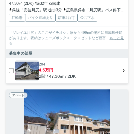
47.30㎡ (2DK) /築32年 /2階建
呉線「安芸川尻」駅 徒歩3分
広島県呉市「川尻駅」バス停下車 徒歩2分
駐輪場
バイク置場あり
駐車2台可
公共下水
「ソレイユ川尻」のここがイチオシ。家から499mの場所に川尻郵便局
があります。収納はシューズボックス・クロゼットなど豊富...
もっと見
る
募集中の部屋
204
4.5万円
2階 / 47.30㎡ / 2DK
アパート