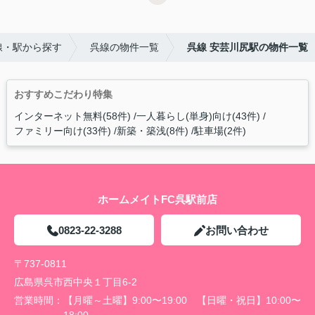
線・駅から探す
呉線の物件一覧
呉線 安芸川尻駅の物件一覧
おすすめこだわり特集
インターネット無料(58件)
一人暮らし(単身)向け(43件)
ファミリー向け(33件)
新築・築浅(8件)
駐車場(2件)
ホームメイトFC呉駅前店
0823-22-3288
お問い合わせ
〒737-0811
広島県呉市西中央１丁目6-2
営業時間：
【月曜～土曜】9:00〜19:00 【日曜・祝日】10:00〜