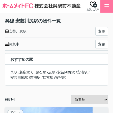
0
お気に入り
呉線 安芸川尻駅の物件一覧
安芸川尻駅
変更
募集中
変更
おすすめの駅
呉駅
/
新広駅
/
川原石駅
/
広駅
/
安芸阿賀駅
/
安浦駅
/
安芸川尻駅
/
吉浦駅
/
仁方駅
/
安登駅
6
棟
7
件
アパート