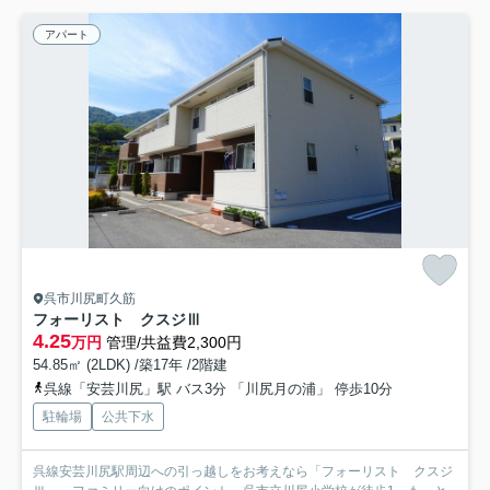
アパート
呉市川尻町久筋
フォーリスト クスジⅢ
4.25
万円
管理/共益費2,300円
54.85㎡ (2LDK) /築17年 /2階建
呉線「安芸川尻」駅 バス3分 「川尻月の浦」 停歩10分
駐輪場
公共下水
呉線安芸川尻駅周辺への引っ越しをお考えなら「フォーリスト クスジ