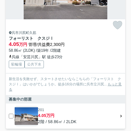
呉市川尻町久筋
フォーリスト クスジⅠ
4.05
万円
管理/共益費2,300円
58.86㎡ (2LDK) /築19年 /2階建
呉線「安芸川尻」駅 徒歩23分
駐輪場
公共下水
新生活を失敗せず、スタートさせたいならこちらの「フォーリスト ク
スジⅠ」はいかがでしょうか。徒歩16分の場所に呉市立川尻...
もっと見
る
募集中の部屋
201
4.05万円
2階 / 58.86㎡ / 2LDK