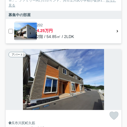
Ⅲ」。ファミリー向けのポイント、呉市立川尻小学校が徒歩1...
もっと
見る
募集中の部屋
202
4.25万円
2階 / 54.85㎡ / 2LDK
アパート
呉市川尻町久筋