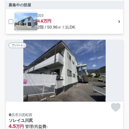
募集中の部屋
203
4.6万円
2階 / 50.96㎡ / 1LDK
アパート
呉市川尻町西
ソレイユ川尻
4.5
万円
管理/共益費-