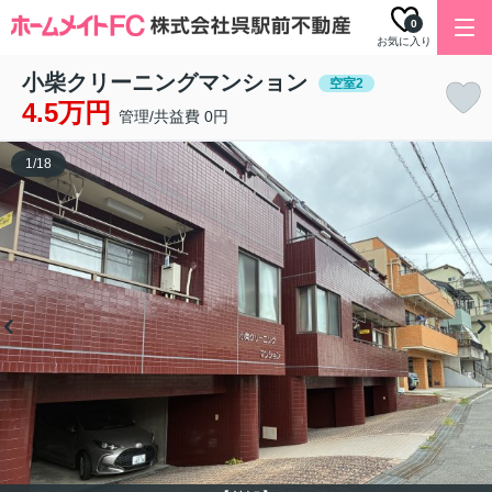
0
お気に入り
小柴クリーニングマンション
空室2
4.5万円
管理/共益費 0円
1
/
18