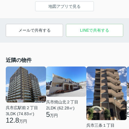
地図アプリで見る
メールで共有する
LINEで共有する
近隣の物件
呉市焼山北２丁目
呉市広駅前２丁目
2LDK (62.28㎡)
2
5
3LDK (74.83㎡)
万円
12.8
万円
呉市三条１丁目