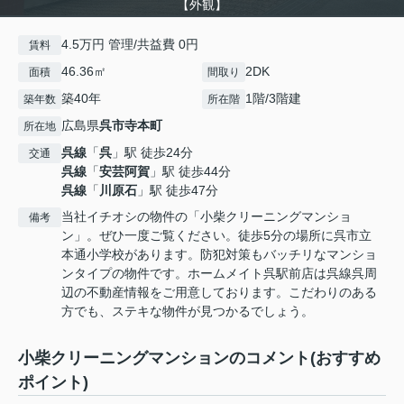
【外観】
4.5万円 管理/共益費 0円
賃料
46.36㎡
2DK
面積
間取り
築40年
1階/3階建
築年数
所在階
広島県
呉市
寺本町
所在地
呉線
「
呉
」駅 徒歩24分
交通
呉線
「
安芸阿賀
」駅 徒歩44分
呉線
「
川原石
」駅 徒歩47分
当社イチオシの物件の「小柴クリーニングマンショ
備考
ン」。ぜひ一度ご覧ください。徒歩5分の場所に呉市立
本通小学校があります。防犯対策もバッチリなマンショ
ンタイプの物件です。ホームメイト呉駅前店は呉線呉周
辺の不動産情報をご用意しております。こだわりのある
方でも、ステキな物件が見つかるでしょう。
小柴クリーニングマンションのコメント(おすすめ
ポイント)