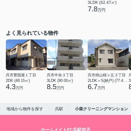
3LDK (62.47㎡)
7.8
万円
よく見られている物件
呉市警固屋１丁目
呉市中央３丁目
呉市焼山桜ヶ丘３丁目
2DK (48.15㎡)
3LDK (90.00㎡)
2LDK＋S(納戸) (77.40㎡)
3
4.3
8.5
6.7
万円
万円
万円
地域から物件を探す
呉駅
小柴クリーニングマンション
ホームメイトFC呉駅前店