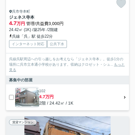
呉市寺本町
ジェネス寺本
4.7
万円
管理/共益費3,000円
24.42㎡ (1K) /築25年 /2階建
呉線「呉」駅 徒歩22分
インターネット対応
公共下水
呉線呉駅周辺への引っ越しをお考えなら「ジェネス寺本」。徒歩1分の
場所に呉市立本通小学校があります。収納はクロゼット・シュ...
もっと
見る
募集中の部屋
102
4.7万円
2階 / 24.42㎡ / 1K
賃貸マンション