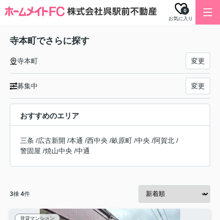
0
お気に入り
寺本町でさらに探す
寺本町
変更
募集中
変更
おすすめのエリア
三条
/
広古新開
/
本通
/
西中央
/
畝原町
/
中央
/
阿賀北
/
警固屋
/
焼山中央
/
中通
3
棟
4
件
賃貸マンション