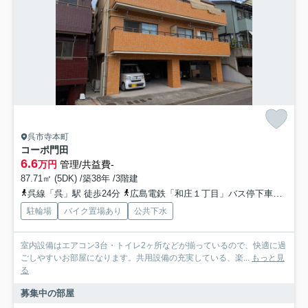
呉市寺本町
コーポ門田
6.6
万円
管理/共益費-
87.71㎡ (5DK) /築38年 /3階建
呉線「呉」駅 徒歩24分
広島電鉄「和庄１丁目」バス停下車 徒歩4分
駐輪場
バイク置場あり
公共下水
室内設備はエアコン3台・トイレ2ヶ所などが揃っているので、快適に過
ごしやすいお部屋になります。共用設備の充実している、楽...
もっと見
る
募集中の部屋