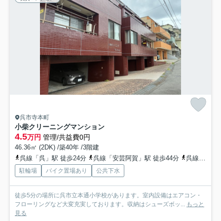
呉市寺本町
小柴クリーニングマンション
4.5
万円
管理/共益費0円
46.36㎡ (2DK) /築40年 /3階建
呉線「呉」駅 徒歩24分
呉線「安芸阿賀」駅 徒歩44分
呉線「川原石」駅 徒歩47分
駐輪場
バイク置場あり
公共下水
徒歩5分の場所に呉市立本通小学校があります。室内設備はエアコン・
フローリングなど大変充実しております。収納はシューズボッ...
もっと
見る