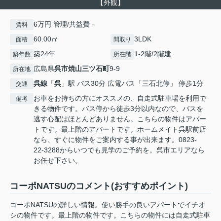
【外観】
6万円 管理/共益費 -
賃料
60.00㎡
3LDK
面積
間取り
築24年
1-2階/2階建
築年数
所在階
広島県
呉市
焼山三ツ石町
9-9
所在地
呉線
「
呉
」駅 バス30分 広電バス「三石北停」 停歩1分
交通
お車をお持ちの方にオススメの、自走式駐車場を利用で
備考
きる物件です。バス停から徒歩3分以内なので、バスを
逃す心配はほとんどありません。こちらの物件はアパー
トです。最上階のアパートです。ホームメイト呉駅前店
なら、すぐに物件をご案内する事が出来ます。0823-
22-3288からいつでも見学のご予約を。呉市エリアなら
お任せ下さい。
コーポNATSUのコメント(おすすめポイント)
コーポNATSUの詳しい情報。使い勝手の良いアパートでイチオ
シの物件です。最上階の物件です。こちらの物件には自走式駐車