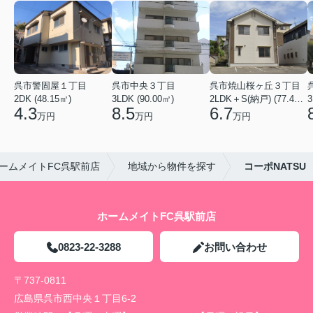
呉市警固屋１丁目
呉市中央３丁目
呉市焼山桜ヶ丘３丁目
2DK (48.15㎡)
3LDK (90.00㎡)
2LDK＋S(納戸) (77.40㎡)
3
4.3
8.5
6.7
万円
万円
万円
ームメイトFC呉駅前店
地域から物件を探す
コーポNATSU
ホームメイトFC呉駅前店
0823-22-3288
お問い合わせ
〒737-0811
広島県呉市西中央１丁目6-2