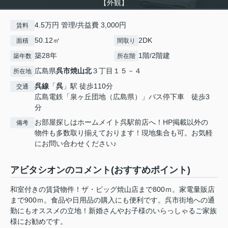
【外観】
4.5万円 管理/共益費 3,000円
賃料
50.12㎡
2DK
面積
間取り
築28年
1階/2階建
築年数
所在階
広島県
呉市
焼山北
３丁目１５－４
所在地
呉線
「
呉
」駅 徒歩110分
交通
広島電鉄「泉ヶ丘団地（広島県）」バス停下車 徒歩3
分
お部屋探しはホームメイト呉駅前店へ！HP掲載以外の
備考
物件も多数取り揃えております！現地集合も可。お気軽
にお問い合わせください♪
アビタシオンのコメント(おすすめポイント)
和室付きの賃貸物件！ザ・ビッグ焼山店まで800ｍ。家電量販店
まで900ｍ。食品や日用品の購入にも便利です。呉市街地への通
勤にもオススメの立地！新婚さんやお子様のいらっしゃるご家族
様にお勧めです。