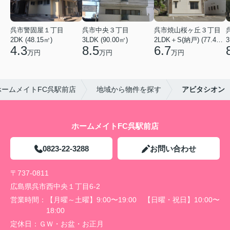
呉市警固屋１丁目
呉市中央３丁目
呉市焼山桜ヶ丘３丁目
2DK (48.15㎡)
3LDK (90.00㎡)
2LDK＋S(納戸) (77.40㎡)
3
4.3
8.5
6.7
万円
万円
万円
ームメイトFC呉駅前店
地域から物件を探す
アビタシオン
ホームメイトFC呉駅前店
0823-22-3288
お問い合わせ
〒737-0811
広島県呉市西中央１丁目6-2
営業時間：
【月曜～土曜】9:00〜19:00 【日曜・祝日】10:00〜
18:00
定休日：
ＧＷ・お盆・お正月