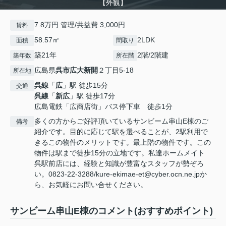
【外観】
7.8万円 管理/共益費 3,000円
賃料
58.57㎡
2LDK
面積
間取り
築21年
2階/2階建
築年数
所在階
広島県
呉市
広大新開
２丁目5-18
所在地
呉線
「
広
」駅 徒歩15分
交通
呉線
「
新広
」駅 徒歩17分
広島電鉄「広商店街」バス停下車 徒歩1分
多くの方からご好評頂いているサンビーム串山E棟のご
備考
紹介です。目的に応じて駅を選べることが、2駅利用で
きるこの物件のメリットです。最上階の物件です。この
物件は駅まで徒歩15分の立地です。私達ホームメイト
呉駅前店には、経験と知識が豊富なスタッフが勢ぞろ
い。0823-22-3288/kure-ekimae-et@cyber.ocn.ne.jpか
ら、お気軽にお問い合せください。
サンビーム串山E棟のコメント(おすすめポイント)