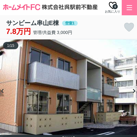
0
お気に入り
サンビーム串山E棟
空室1
7.8万円
管理/共益費 3,000円
1
/
15