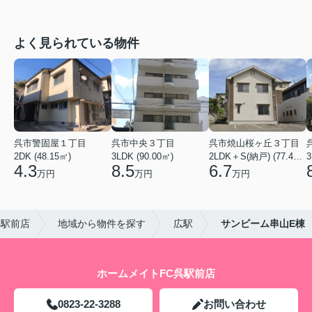
よく見られている物件
呉市警固屋１丁目
呉市中央３丁目
呉市焼山桜ヶ丘３丁目
2DK (48.15㎡)
3LDK (90.00㎡)
2LDK＋S(納戸) (77.40㎡)
3
4.3
8.5
6.7
万円
万円
万円
呉駅前店
地域から物件を探す
広駅
サンビーム串山E棟
ホームメイトFC呉駅前店
0823-22-3288
お問い合わせ