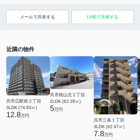
メールで共有する
LINEで共有する
近隣の物件
呉市焼山北２丁目
呉市広駅前２丁目
2LDK (62.28㎡)
1
5
3LDK (74.83㎡)
万円
12.8
万円
呉市三条１丁目
3LDK (62.47㎡)
7.8
万円