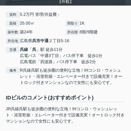
【外観】
5.2万円 管理/共益費 -
賃料
25.00㎡
1K
面積
間取り
築24年
8階/9階建
築年数
所在階
広島県
呉市
中通
２丁目5-16
所在地
呉線
「
呉
」駅 徒歩11分
交通
広電バス「中通3丁目」バス停下車 徒歩1分
広島電鉄「四道路」バス停下車 徒歩2分
R呉線呉駅も徒歩圏の便利な立地！IHコンロ・ウォシュ
備考
レット・浴室乾燥・エレベーター付きで設備充実！オー
トロック付きマンションなので女性にも安心です。
IDビルのコメント(おすすめポイント)
JR呉線呉駅も徒歩圏の便利な立地！IHコンロ・ウォシュレッ
ト・浴室乾燥・エレベーター付きで設備充実！オートロック付き
マンションなので女性にも安心です。