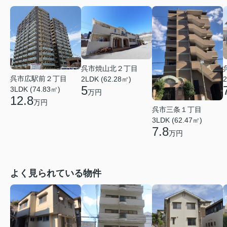
呉市焼山北２丁目
呉市広駅前２丁目
2LDK (62.28㎡)
2
5
3LDK (74.83㎡)
万円
12.8
万円
呉市三条１丁目
3LDK (62.47㎡)
7.8
万円
よく見られている物件