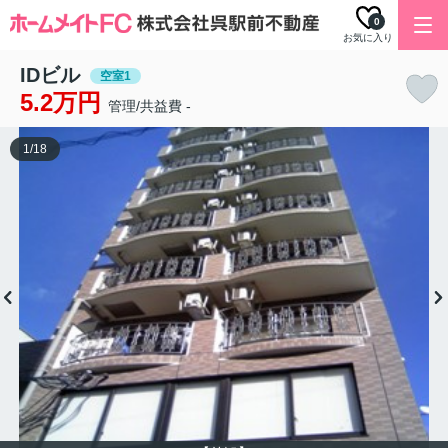
0
お気に入り
IDビル
空室1
5.2万円
管理/共益費 -
1
/
18