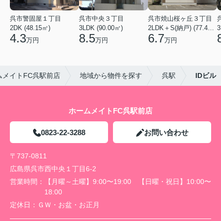
呉市警固屋１丁目
呉市中央３丁目
呉市焼山桜ヶ丘３丁目
2DK (48.15㎡)
3LDK (90.00㎡)
2LDK＋S(納戸) (77.40㎡)
3
4.3
8.5
6.7
万円
万円
万円
メイトFC呉駅前店
地域から物件を探す
呉駅
IDビル
ホームメイトFC呉駅前店
0823-22-3288
お問い合わせ
〒737-0811
広島県呉市西中央１丁目6-2
営業時間：
【月曜～土曜】9:00〜19:00 【日曜・祝日】10:00〜
18:00
定休日：
ＧＷ・お盆・お正月