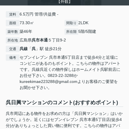
【外観】
6.5万円 管理/共益費 -
賃料
73.30㎡
2LDK
面積
間取り
築46年
5階/5階建
築年数
所在階
広島県
呉市
本通
５丁目9-2
所在地
呉線
「
呉
」駅 徒歩21分
交通
セブンイレブン 呉市本通5丁目店まで徒歩4分と近場に
備考
コンビニがあるのもポイント。こちらの物件はアパート
です。呉線呉近くの物件探しはホームメイト呉駅前店に
お任せ下さい。0823-22-3288か
kureekimae223288@gmail.comよりお客様のご要望を
お聞かせ下さい。
呉日興マンションのコメント(おすすめポイント)
呉市周辺にある物件をお求めの方は「呉日興マンション」はいか
がでしょうか。近くにはセブンイレブン 呉市本通5丁目店(徒歩4
分)がありちょっとした買い物に便利です。こちらの物件はアパ