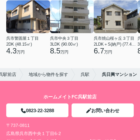
呉市警固屋１丁目
呉市中央３丁目
呉市焼山桜ヶ丘３丁目
2DK (48.15㎡)
3LDK (90.00㎡)
2LDK＋S(納戸) (77.40㎡)
3
4.3
8.5
6.7
万円
万円
万円
呉駅前店
地域から物件を探す
呉駅
呉日興マンション
ホームメイトFC呉駅前店
0823-22-3288
お問い合わせ
〒737-0811
広島県呉市西中央１丁目6-2