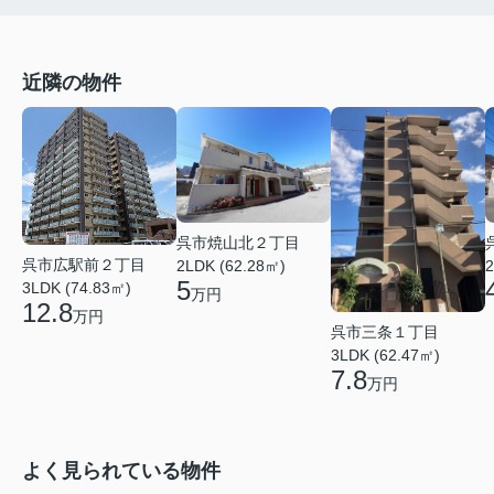
近隣の物件
呉市焼山北２丁目
呉市広駅前２丁目
2LDK (62.28㎡)
2
5
3LDK (74.83㎡)
万円
12.8
万円
呉市三条１丁目
3LDK (62.47㎡)
7.8
万円
よく見られている物件