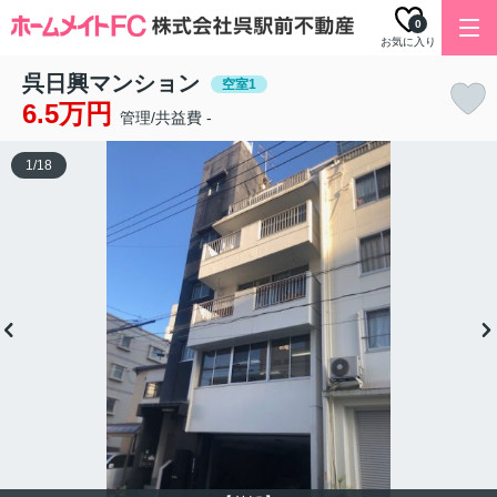
0
お気に入り
呉日興マンション
空室1
6.5万円
管理/共益費 -
1
/
18