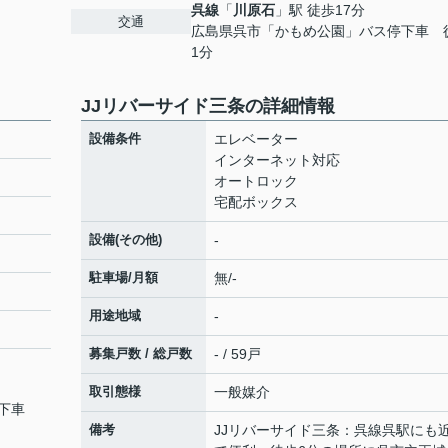
呉線
「
川原石
」駅 徒歩17分
交通
広島県呉市「かもめ公園」バス停下車 
1分
JJリバーサイド三条の詳細情報
設備条件
エレベーター
インターネット対応
オートロック
宅配ボックス
設備(その他)
-
駐車場/月額
無/-
用途地域
-
募集戸数 / 総戸数
- / 59戸
取引態様
一般媒介
停下車
備考
JJリバーサイド三条：呉線呉駅にも