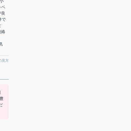
小
レベ
が良
件で
な
連絡
お気
の見方
間
豊
だ