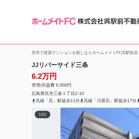
呉市で賃貸マンションを探しならホームメイトFC呉駅前店
JJリバーサイド三条
6.2万円
管理/共益費 5,000円
広島県
呉市
三条
１丁目2-10
呉線「呉」駅徒歩11分
呉線「川原石」駅徒歩17分
1
/
22