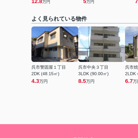
12.8
5
7
万円
万円
よく見られている物件
呉市警固屋１丁目
呉市中央３丁目
呉市焼
2DK (48.15㎡)
3LDK (90.00㎡)
2LDK
4.3
8.5
6.7
万円
万円
万