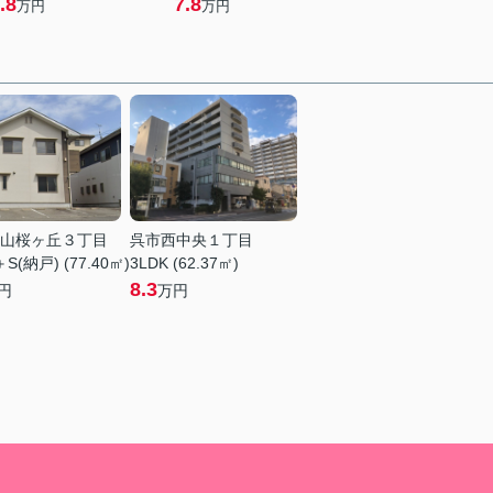
.8
7.8
万円
万円
山桜ヶ丘３丁目
呉市西中央１丁目
＋S(納戸) (77.40㎡)
3LDK (62.37㎡)
8.3
円
万円