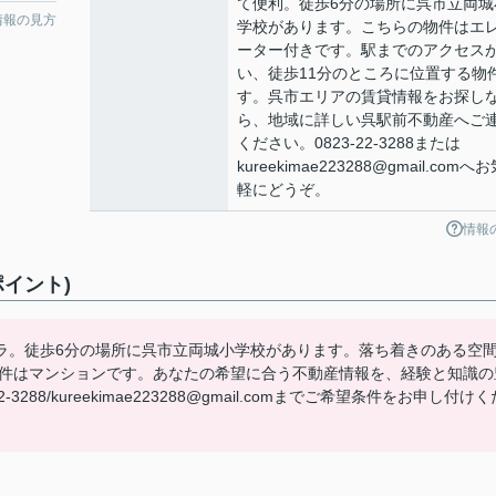
て便利。徒歩6分の場所に呉市立両城
情報の見方
学校があります。こちらの物件はエ
ーター付きです。駅までのアクセス
い、徒歩11分のところに位置する物
す。呉市エリアの賃貸情報をお探し
ら、地域に詳しい呉駅前不動産へご
ください。0823-22-3288または
kureekimae223288@gmail.comへ
軽にどうぞ。
情報
イント)
ラ。徒歩6分の場所に呉市立両城小学校があります。落ち着きのある空
物件はマンションです。あなたの希望に合う不動産情報を、経験と知識の
88/kureekimae223288@gmail.comまでご希望条件をお申し付けく