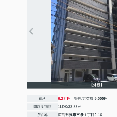
【外観】
6.2万円
管理/共益費
5,000円
価格
1LDK/33.83㎡
間取り/面積
広島県
呉市
三条
１丁目2-10
所在地