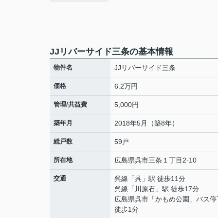
JJリバーサイド三条の基本情報
物件名
JJリバーサイド三条
価格
6.2万円
管理/共益費
5,000円
築年月
2018年5月（築8年）
総戸数
59戸
所在地
広島県
呉市
三条
１丁目2-10
交通
呉線
「
呉
」駅 徒歩11分
呉線
「
川原石
」駅 徒歩17分
広島県呉市「かもめ公園」バス
徒歩1分