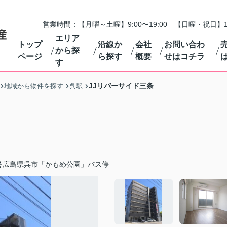
営業時間：【月曜～土曜】9:00〜19:00 【日曜・祝日】1
エリア
トップ
沿線か
会社
お問い合わ
から探
ページ
ら探す
概要
せはコチラ
す
JJリバーサイド三条
地域から物件を探す
呉駅
広島県呉市「かもめ公園」バス停