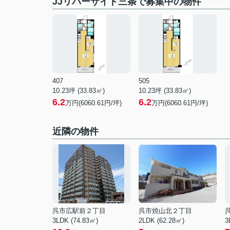
JJリバーサイド三条で募集中の物件
407
505
10.23坪 (33.83㎡)
10.23坪 (33.83㎡)
6.2
6.2
万円(6060.61円/坪)
万円(6060.61円/坪)
近隣の物件
呉市広駅前２丁目
呉市焼山北２丁目
3LDK (74.83㎡)
2LDK (62.28㎡)
3