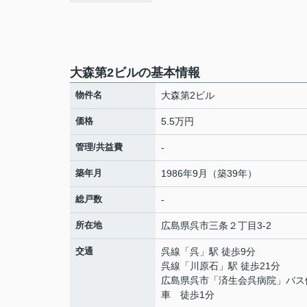
大森第2ビルの基本情報
物件名
大森第2ビル
価格
5.5万円
管理/共益費
-
築年月
1986年9月（築39年）
総戸数
-
所在地
広島県
呉市
三条
２丁目3-2
交通
呉線
「
呉
」駅 徒歩9分
呉線
「
川原石
」駅 徒歩21分
広島県呉市「済生会呉病院」バス
車 徒歩1分