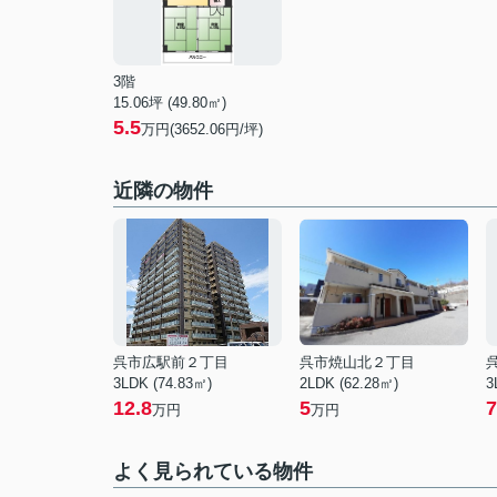
3階
15.06坪 (49.80㎡)
5.5
万円(3652.06円/坪)
近隣の物件
呉市広駅前２丁目
呉市焼山北２丁目
3LDK (74.83㎡)
2LDK (62.28㎡)
3
12.8
5
7
万円
万円
よく見られている物件