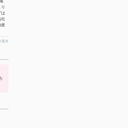
電
より
ずは
当社
動産
の見方
め