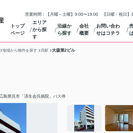
営業時間：【月曜～土曜】9:00〜19:00 【日曜・祝日】1
エリア
トップ
沿線か
会社
お問い合わ
から探
ページ
ら探す
概要
せはコチラ
す
大森第2ビル
地域から物件を探す
呉駅
広島県呉市「済生会呉病院」バス停