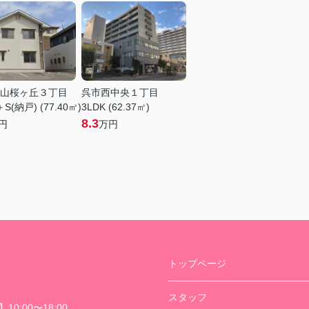
山桜ヶ丘３丁目
呉市西中央１丁目
＋S(納戸) (77.40㎡)
3LDK (62.37㎡)
8.3
円
万円
トップページ
スタッフ
0:00〜18:00