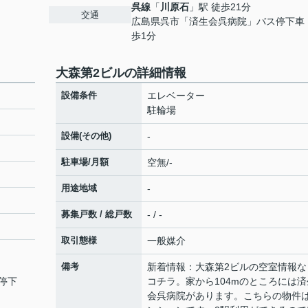
呉線
「
川原石
」駅 徒歩21分
交通
広島県呉市「済生会呉病院」バス停下車
歩1分
大森第2ビルの詳細情報
設備条件
エレベーター
駐輪場
設備(その他)
-
駐車場/月額
空無/-
用途地域
-
募集戸数 / 総戸数
- / -
取引態様
一般媒介
備考
新着情報：大森第2ビルの空室情報な
停下
コチラ。家から104mのところには済
会呉病院があります。こちらの物件