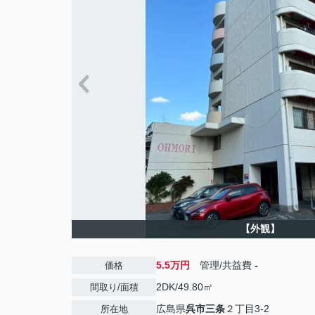
【外観】
5.5万円
管理/共益費
-
価格
2DK/49.80㎡
間取り/面積
広島県
呉市
三条
２丁目3-2
所在地