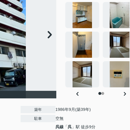
1986年9月(築39年)
築年
空無
駐車
呉線
「
呉
」駅 徒歩9分