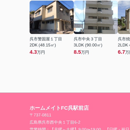
呉市警固屋１丁目
呉市中央３丁目
呉市焼
2DK (48.15㎡)
3LDK (90.00㎡)
2LDK
4.3
8.5
6.7
万円
万円
万
ホームメイトFC呉駅前店
〒737-0811
広島県呉市西中央１丁目6-2
営業時間：
【月曜～土曜】9:00〜19:00 【日曜・祝日】1