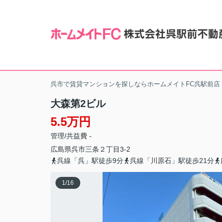
呉市で賃貸マンションを探しならホームメイトFC呉駅前店
大森第2ビル
5.5万円
管理/共益費 -
広島県
呉市
三条
２丁目3-2
呉線「呉」駅徒歩9分
呉線「川原石」駅徒歩21分
1
/
16