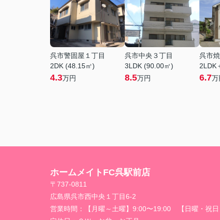
呉市警固屋１丁目
呉市中央３丁目
呉市焼
2DK (48.15㎡)
3LDK (90.00㎡)
2LDK
4.3
8.5
6.7
万円
万円
万
ホームメイトFC呉駅前店
〒737-0811
広島県呉市西中央１丁目6-2
営業時間：
【月曜～土曜】9:00〜19:00 【日曜・祝日】1