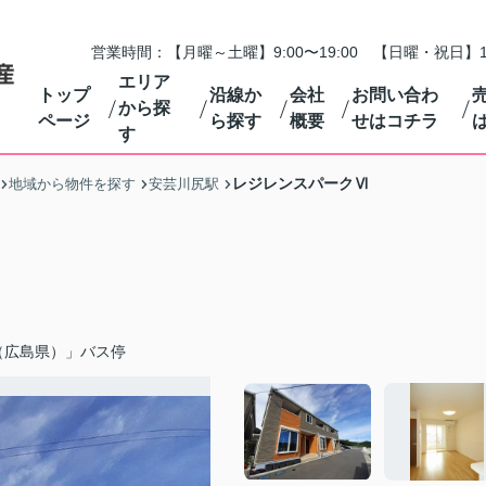
営業時間：【月曜～土曜】9:00〜19:00 【日曜・祝日】1
エリア
トップ
沿線か
会社
お問い合わ
から探
ページ
ら探す
概要
せはコチラ
す
レジレンスパークⅥ
地域から物件を探す
安芸川尻駅
（広島県）」バス停