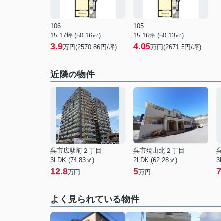
106
105
15.17坪 (50.16㎡)
15.16坪 (50.13㎡)
3.9
4.05
万円(2570.86円/坪)
万円(2671.5円/坪)
近隣の物件
呉市広駅前２丁目
呉市焼山北２丁目
3LDK (74.83㎡)
2LDK (62.28㎡)
3
12.8
5
7
万円
万円
よく見られている物件