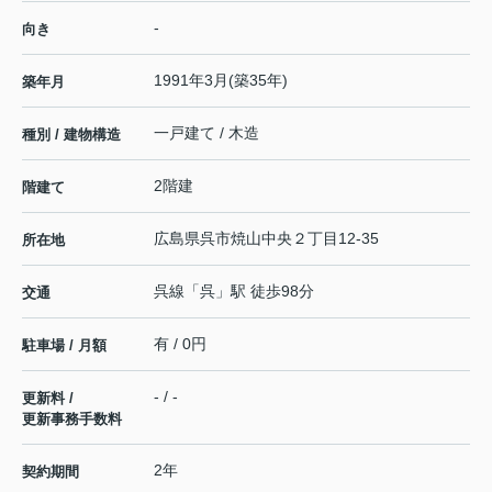
-
向き
1991年3月(築35年)
築年月
一戸建て / 木造
種別 / 建物構造
2階建
階建て
広島県
呉市
焼山中央
２丁目12-35
所在地
呉線
「
呉
」駅 徒歩98分
交通
有 / 0円
駐車場 / 月額
- / -
更新料 /
更新事務手数料
2年
契約期間