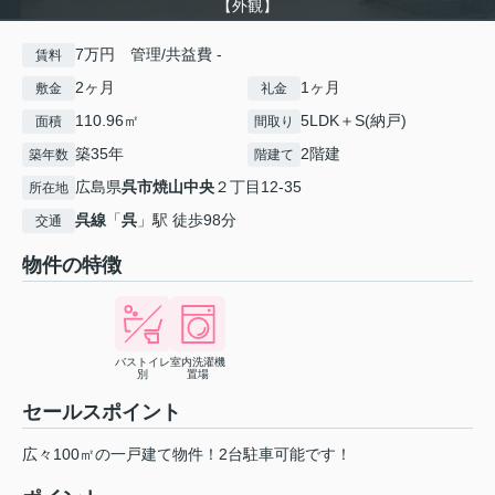
【外観】
7万円 管理/共益費 -
賃料
2ヶ月
1ヶ月
敷金
礼金
110.96㎡
5LDK＋S(納戸)
面積
間取り
築35年
2階建
築年数
階建て
広島県
呉市
焼山中央
２丁目12-35
所在地
呉線
「
呉
」駅 徒歩98分
交通
物件の特徴
バストイレ
室内洗濯機
別
置場
セールスポイント
広々100㎡の一戸建て物件！2台駐車可能です！