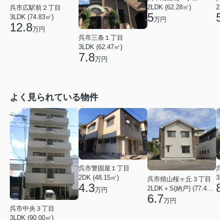
2LDK (62.28㎡)
2
呉市広駅前２丁目
5
3LDK (74.83㎡)
万円
12.8
万円
呉市三条１丁目
3LDK (62.47㎡)
7.8
万円
よく見られている物件
呉市警固屋１丁目
2DK (48.15㎡)
3
呉市焼山桜ヶ丘３丁目
4.3
2LDK＋S(納戸) (77.40㎡)
万円
6.7
万円
呉市中央３丁目
3LDK (90.00㎡)