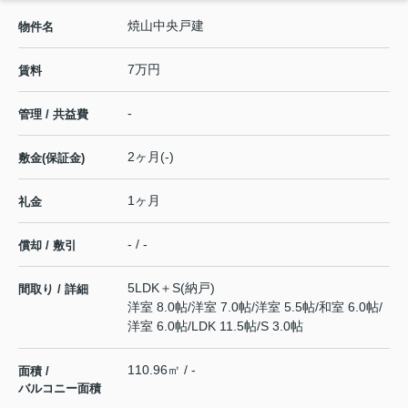
焼山中央戸建
物件名
7万円
賃料
-
管理 / 共益費
2ヶ月(-)
敷金(保証金)
1ヶ月
礼金
- / -
償却 / 敷引
5LDK＋S(納戸)
間取り / 詳細
洋室 8.0帖
/
洋室 7.0帖
/
洋室 5.5帖
/
和室 6.0帖
/
洋室 6.0帖
/
LDK 11.5帖
/
S 3.0帖
110.96㎡ / -
面積 /
バルコニー面積