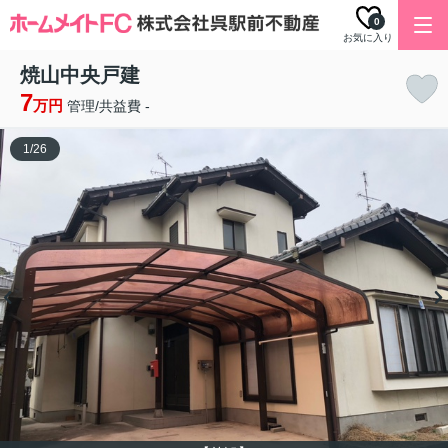
0
お気に入り
焼山中央戸建
7
万円
管理/共益費 -
1
/
26