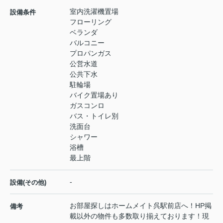
室内洗濯機置場
設備条件
フローリング
ベランダ
バルコニー
プロパンガス
公営水道
公共下水
駐輪場
バイク置場あり
ガスコンロ
バス・トイレ別
洗面台
シャワー
浴槽
最上階
-
設備(その他)
お部屋探しはホームメイト呉駅前店へ！HP掲
備考
載以外の物件も多数取り揃えております！現