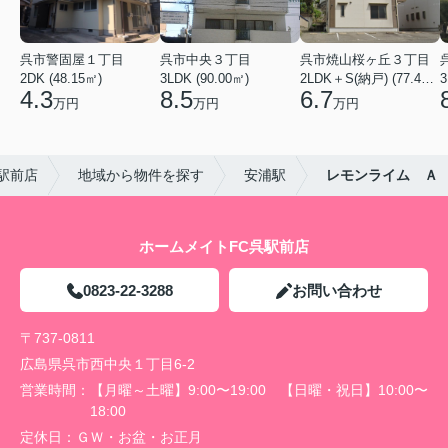
呉市警固屋１丁目
呉市中央３丁目
呉市焼山桜ヶ丘３丁目
2DK (48.15㎡)
3LDK (90.00㎡)
2LDK＋S(納戸) (77.40㎡)
3
4.3
8.5
6.7
万円
万円
万円
駅前店
地域から物件を探す
安浦駅
レモンライム Ａ
ホームメイトFC呉駅前店
0823-22-3288
お問い合わせ
〒737-0811
広島県呉市西中央１丁目6-2
営業時間：
【月曜～土曜】9:00〜19:00 【日曜・祝日】10:00〜
18:00
定休日：
ＧＷ・お盆・お正月