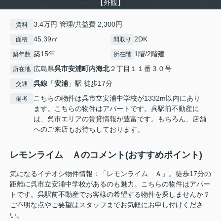
【外観】
3.4万円 管理/共益費 2,300円
賃料
45.39㎡
2DK
面積
間取り
築15年
1階/2階建
築年数
所在階
広島県
呉市
安浦町内海北
２丁目１１番３０号
所在地
呉線
「
安浦
」駅 徒歩17分
交通
こちらの物件は呉市立安浦中学校が1332m以内にあり
備考
ます。こちらの物件はアパートです。呉駅前不動産に
は、呉市エリアの賃貸情報が豊富です。もちろん、店舗
へのご来店もお待ちしております。
レモンライム Ａのコメント(おすすめポイント)
気になるイチオシ物件情報：「レモンライム Ａ」。徒歩17分の
距離に呉市立安浦中学校があるのも魅力。こちらの物件はアパー
トです。呉駅前不動産でお客様の希望する物件を探しませんか？
ご不明な点やご要望はスタッフまでお気軽にお申し付けくださ
い。