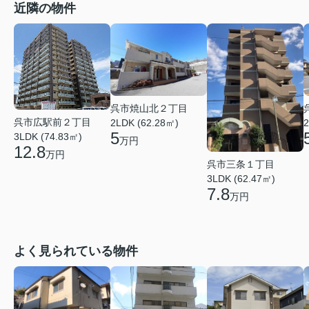
近隣の物件
呉市焼山北２丁目
呉市広駅前２丁目
2LDK (62.28㎡)
2
5
3LDK (74.83㎡)
万円
12.8
万円
呉市三条１丁目
3LDK (62.47㎡)
7.8
万円
よく見られている物件