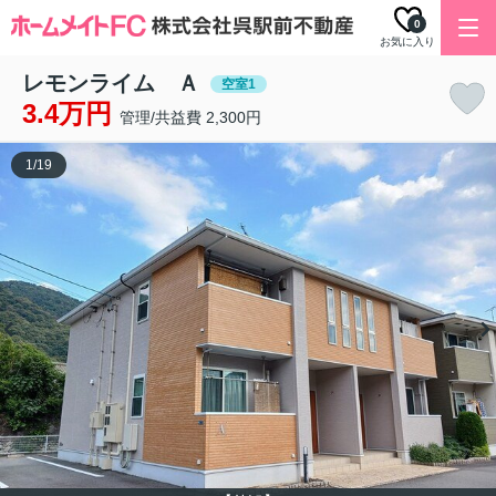
0
お気に入り
レモンライム Ａ
空室1
3.4万円
管理/共益費 2,300円
1
/
19