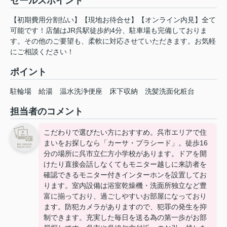
セールスポイント
【初期費用分割払い】【現地お待合せ】【オンライン内見】全て
可能です！店舗はJR呉駅徒歩約4分、駐車場も完備しておりま
す。その他のご要望も、柔軟に対応させていただきます。お気軽
にご相談ください！
ポイント
駐輪場
給湯
温水洗浄便座
床下収納
洗髪洗面化粧台
担当者のコメント
こだわりで選びたい方におすすめ。呉市エリアで住
まいをお探しなら「カーサ・プラシード」。徒歩16
分の場所に呉市立仁方小学校があります。ドアを開
けたり直接会話しなくてもモニター越しに来訪者を
確認できるモニター付きインターホンを設置してお
ります。室内設備は浴室乾燥機・洗面所独立など豊
富に揃っており、過ごしやすいお部屋になっており
ます。防犯カメラがありますので、犯罪の発生を抑
制できます。充実した毎日を送る為の第一歩がお部