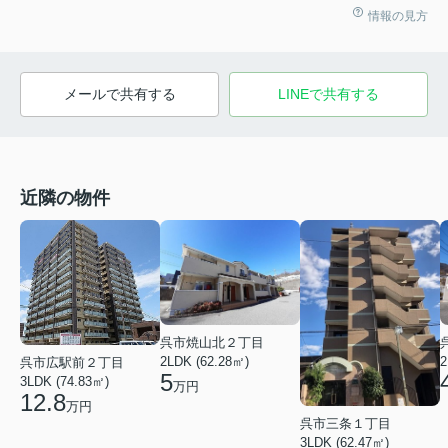
情報の見方
メールで共有する
LINEで共有する
近隣の物件
呉市焼山北２丁目
2LDK (62.28㎡)
2
呉市広駅前２丁目
5
3LDK (74.83㎡)
万円
12.8
万円
呉市三条１丁目
3LDK (62.47㎡)