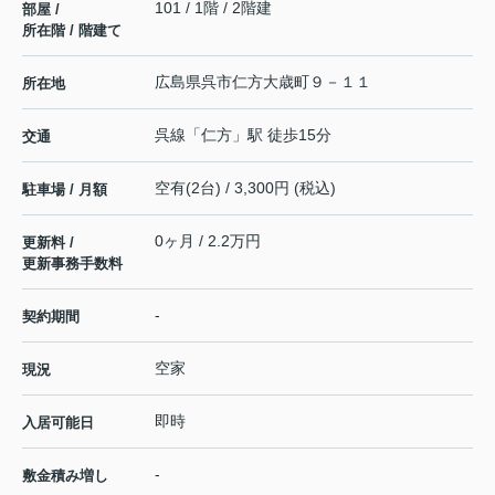
101 / 1階 / 2階建
部屋 /
所在階 / 階建て
広島県
呉市
仁方大歳町
９－１１
所在地
呉線
「
仁方
」駅 徒歩15分
交通
空有(2台) / 3,300円 (税込)
駐車場 / 月額
0ヶ月 / 2.2万円
更新料 /
更新事務手数料
-
契約期間
空家
現況
即時
入居可能日
-
敷金積み増し