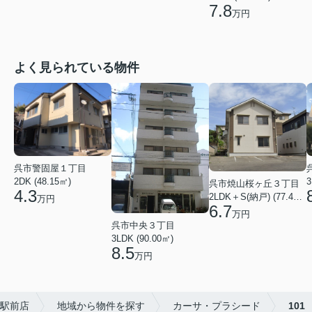
7.8
万円
よく見られている物件
呉市警固屋１丁目
2DK (48.15㎡)
3
呉市焼山桜ヶ丘３丁目
4.3
2LDK＋S(納戸) (77.40㎡)
万円
6.7
万円
呉市中央３丁目
3LDK (90.00㎡)
8.5
万円
呉駅前店
地域から物件を探す
カーサ・プラシード
101