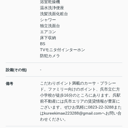
浴室乾燥機
温水洗浄便座
洗髪洗面化粧台
シャワー
独立洗面台
エアコン
床下収納
BS
TVモニタ付インターホン
防犯カメラ
-
設備(その他)
こだわりポイント満載のカーサ・プラシー
備考
ド。ファミリー向けのポイント、呉市立仁方
小学校が徒歩16分のところにあります。呉駅
前不動産には呉市エリアの賃貸情報が豊富に
ございます。ぜひお気軽に0823-22-3288また
はkureekimae223288@gmail.comへお問い合
わせください。