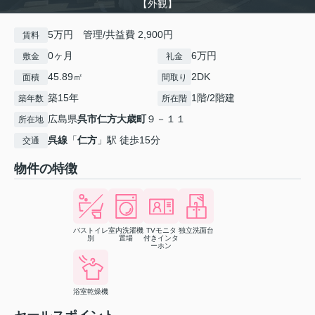
【外観】
5万円 管理/共益費 2,900円
賃料
0ヶ月
6万円
敷金
礼金
45.89㎡
2DK
面積
間取り
築15年
1階/2階建
築年数
所在階
広島県
呉市
仁方大歳町
９－１１
所在地
呉線
「
仁方
」駅 徒歩15分
交通
物件の特徴
バストイレ
室内洗濯機
TVモニタ
独立洗面台
別
置場
付きインタ
ーホン
浴室乾燥機