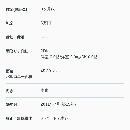
0ヶ月(-)
敷金(保証金)
6万円
礼金
- / -
償却 / 敷引
2DK
間取り / 詳細
洋室 6.0帖
/
洋室 6.0帖
/
DK 6.0帖
45.89㎡ / -
面積 /
バルコニー面積
南東
向き
2011年7月(築15年)
築年月
アパート / 木造
種別 / 建物構造