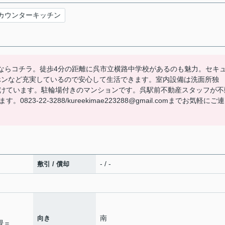
カウンターキッチン
空室情報ならコチラ。徒歩4分の距離に呉市立横路中学校があるのも魅力。セキ
ホンなど充実しているので安心して生活できます。室内設備は洗面所独
けています。駐輪場付きのマンションです。呉駅前不動産スタッフが不
3-22-3288/kureekimae223288@gmail.comまでお気軽にご連
- / -
敷引 / 償却
南
向き
１畳＝