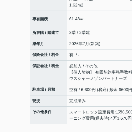
1.62m2
61.48㎡
専有面積
2階 / 3階建
所在階 / 階建て
2026年7月(新築)
築年月
保険会社 / 料金
有 / -
保証会社 / 料金
必加入 / その他
【個人契約】 初回契約事務手数
ウスシャーメゾンパートナーズ
駐車場 / 月額
空有 / 6,600円 (税込) 敷金:6600
完成済み
現況
その他条件
スマートロック設定費用:1万6,5
ーニング費用(退去時):4万3,670円