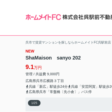
呉市で賃貸マンションを探しならホームメイトFC呉駅前店
NEW
ShaMaison sanyo 202
9.1
万円
管理 / 共益費 9,000円
広島県
呉市
広横路
３丁目
呉線「新広」駅徒歩24分
呉線「安芸阿賀」駅徒歩2
広島県呉市「常盤橋〔先小倉〕」バス停
1
/
25