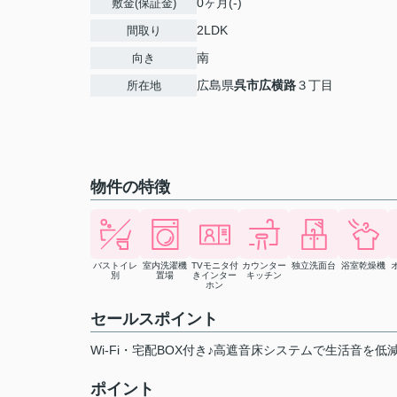
0ヶ月(-)
敷金(保証金)
2LDK
間取り
南
向き
広島県
呉市
広横路
３丁目
所在地
物件の特徴
バストイレ
室内洗濯機
TVモニタ付
カウンター
独立洗面台
浴室乾燥機
別
置場
きインター
キッチン
ホン
セールスポイント
Wi‐Fi・宅配BOX付き♪高遮音床システムで生活音を低
ポイント