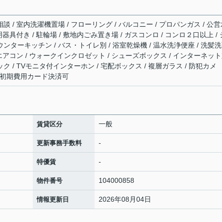
相談 / 室内洗濯機置場 / フローリング / バルコニー / プロパンガス / 公
照明器具付き / 駐輪場 / 敷地内ごみ置き場 / ガスコンロ / コンロ２口以上 / 
ウンターキッチン / バス・トイレ別 / 浴室乾燥機 / 温水洗浄便座 / 洗髪
/ エアコン / ウォークインクロゼット / シューズボックス / インターネッ
ック / TVモニタ付インターホン / 宅配ボックス / 複層ガラス / 防犯カメ
 / 初期費用カード決済可
一般
賃貸区分
-
更新事務手数料
-
特優賃
104000858
物件番号
2026年08月04日
情報更新日