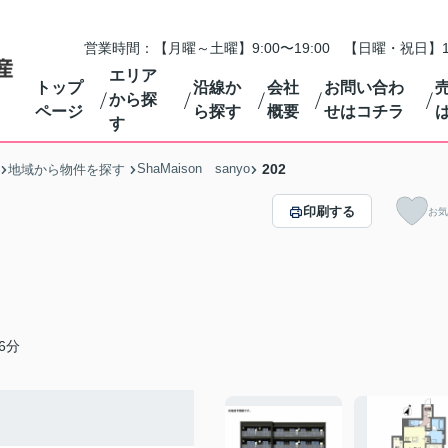
営業時間：【月曜～土曜】9:00〜19:00 【日曜・祝日】1
エリア
トップ
沿線か
会社
お問い合わ
から探
ページ
ら探す
概要
せはコチラ
す
ShaMaison sanyo
202
地域から物件を探す
印刷する
お気
6分