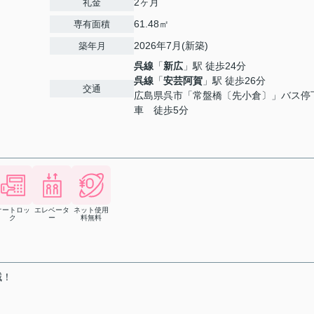
2ヶ月
礼金
61.48㎡
専有面積
2026年7月(新築)
築年月
呉線
「
新広
」駅 徒歩24分
呉線
「
安芸阿賀
」駅 徒歩26分
交通
広島県呉市「常盤橋〔先小倉〕」バス停
車 徒歩5分
オートロッ
エレベータ
ネット使用
ク
ー
料無料
減！