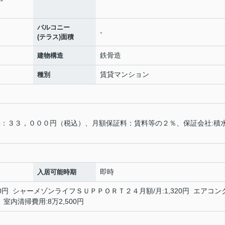
バルコニー
-
(テラス)面積
鉄骨造
建物構造
賃貸マンション
種別
料：３３，０００円（税込）、月額保証料：賃料等の２％、保証会社:積
円
即時
入居可能時期
00円 シャーメゾンライフＳＵＰＰＯＲＴ２４月額/月:1,320円 エアコン
 室内清掃費用:8万2,500円