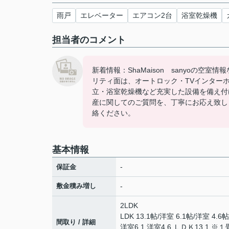
雨戸
エレベーター
エアコン2台
浴室乾燥機
担当者のコメント
新着情報：ShaMaison sanyoの
リティ面は、オートロック・TVインター
立・浴室乾燥機など充実した設備を備え付
産に関してのご質問を、丁寧にお応え致します。082
絡ください。
基本情報
-
保証金
敷金積み増し
-
2LDK
LDK 13.1帖
/
洋室 6.1帖
/
洋室 4.6帖
間取り / 詳細
洋室6.1 洋室4.6 ＬＤＫ13.1 ※